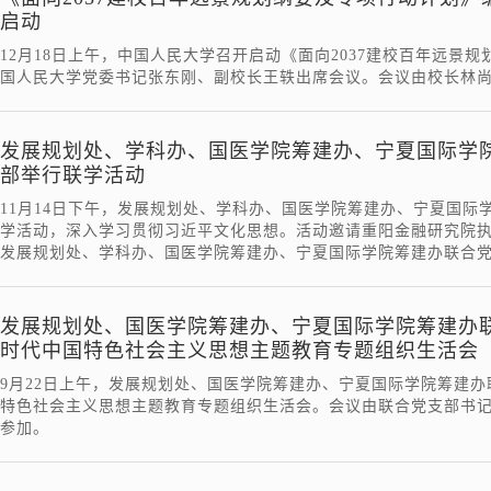
启动
12月18日上午，中国人民大学召开启动《面向2037建校百年远景
国人民大学党委书记张东刚、副校长王轶出席会议。会议由校长林
发展规划处、学科办、国医学院筹建办、宁夏国际学
部举行联学活动
11月14日下午，发展规划处、学科办、国医学院筹建办、宁夏国际
学活动，深入学习贯彻习近平文化思想。活动邀请重阳金融研究院
发展规划处、学科办、国医学院筹建办、宁夏国际学院筹建办联合党支
发展规划处、国医学院筹建办、宁夏国际学院筹建办
时代中国特色社会主义思想主题教育专题组织生活会
9月22日上午，发展规划处、国医学院筹建办、宁夏国际学院筹建
特色社会主义思想主题教育专题组织生活会。会议由联合党支部书
参加。