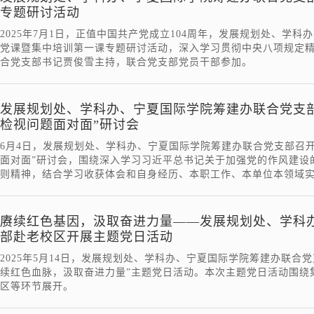
专题研讨活动
2025年7月1日，正值中国共产党成立104周年，发展规划处、学
党课暨集中培训第一课专题研讨活动，深入学习贯彻中央八项规定
合党支部书记贾俊雪主持，联合党支部党员干部参加。
发展规划处、学科办、宁夏国际学院筹建办联合党支部
检视问题面对面”研讨会
​6月4日，发展规划处、学科办、宁夏国际学院筹建办联合党支部召
面对面”研讨会，围绕深入学习习近平总书记关于加强党的作风建设
则精神，结合学习收获体会和自身经历、本职工作、本单位本领域实际
赓续红色基因，汲取奋进力量——发展规划处、学科
部赴老校区开展主题党日活动
2025年5月14日，发展规划处、学科办、宁夏国际学院筹建办联合
续红色血脉，汲取奋进力量”主题党日活动。本次主题党日活动围绕
区等环节展开。