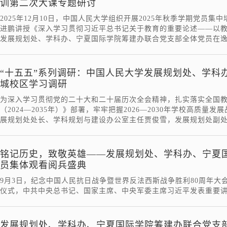
训第二次大课专题研讨
2025年12月10日，中国人民大学组织开展2025年秋季学期党员
进鹏讲授《深入学习贯彻习近平总书记关于教育的重要论述——以
发展规划处、学科办、宁夏国际学院筹建办联合党支部全体党员在逸夫
“十五五”系列调研：中国人民大学发展规划处、学科
城校区学习调研
为深入学习贯彻党的二十大和二十届历次全会精神，扎实落实全国
（2024—2035年）》部署，牢牢把握2026—2030年学校高质量
展规划处处长、学科规划与建设办公室主任贾俊雪，发展规划处副处长
铭记历史，致敬英雄——发展规划处、学科办、宁夏
员集体观看阅兵盛典
9月3日，纪念中国人民抗日战争暨世界反法西斯战争胜利80周年大
仪式，中共中央总书记、国家主席、中央军委主席习近平发表重要
发展规划处、学科办、宁夏国际学院筹建办联合党支