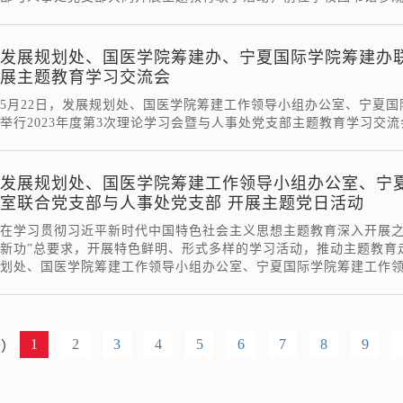
发展规划处、国医学院筹建办、宁夏国际学院筹建办
展主题教育学习交流会
5月22日，发展规划处、国医学院筹建工作领导小组办公室、宁夏
举行2023年度第3次理论学习会暨与人事处党支部主题教育学习交流
发展规划处、国医学院筹建工作领导小组办公室、宁
室联合党支部与人事处党支部 开展主题党日活动
在学习贯彻习近平新时代中国特色社会主义思想主题教育深入开展之
新功”总要求，开展特色鲜明、形式多样的学习活动，推动主题教育走
划处、国医学院筹建工作领导小组办公室、宁夏国际学院筹建工作领导
1
2
3
4
5
6
7
8
9
条）