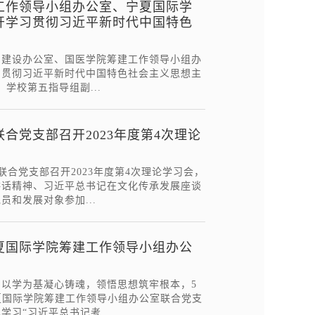
工作领导小组办公室、宁夏国际学
开学习贯彻习近平新时代中国特色
与建设办公室、国医学院筹建工作领导小组办
习贯彻习近平新时代中国特色社会主义思想主
学校第五指导组副...
党支部召开2023年度第4次理论
合党支部召开2023年度第4次理论学习会，
讲话精神、习近平总书记在文化传承发展座谈
和发展对象参加...
夏国际学院筹建工作领导小组办公
，以学为基凝心铸魂，领悟思想筑牢根本，5
夏国际学院筹建工作领导小组办公室联合党支
习“习近平总书记考...