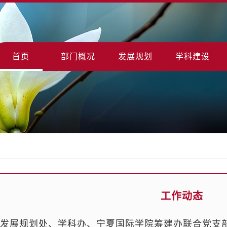
首页
部门概况
发展规划
学科建设
工作动态
发展规划处、学科办、宁夏国际学院筹建办联合党支