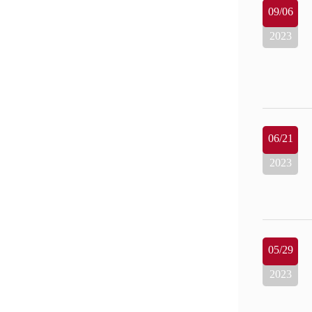
09/06
2023
06/21
2023
05/29
2023