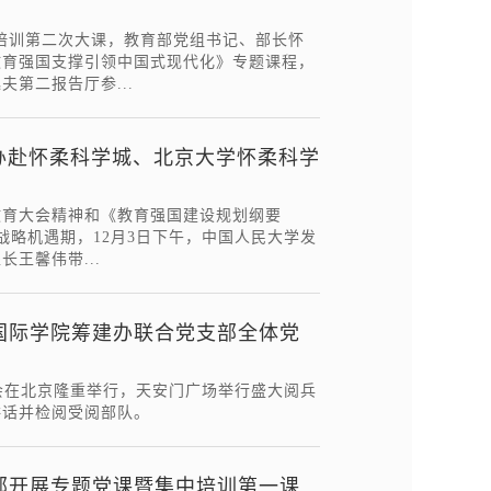
集中培训第二次大课，教育部党组书记、部长怀
教育强国支撑引领中国式现代化》专题课程，
第二报告厅参...
办赴怀柔科学城、北京大学怀柔科学
教育大会精神和《教育强国建设规划纲要
发展战略机遇期，12月3日下午，中国人民大学发
王馨伟带...
国际学院筹建办联合党支部全体党
会在北京隆重举行，天安门广场举行盛大阅兵
讲话并检阅受阅部队。
部开展专题党课暨集中培训第一课