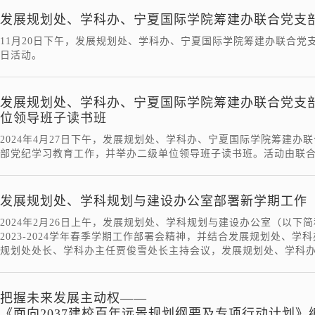
发展规划处、学科办、宁夏国际学院筹建办联合党支
11月20日下午，发展规划处、学科办、宁夏国际学院筹建办联合党
日活动。
发展规划处、学科办、宁夏国际学院筹建办联合党支部
位领导班子读书班
2024年4月27日下午，发展规划处、学科办、宁夏国际学院筹建
部党纪学习教育工作，并举办二级单位领导班子读书班。活动由联
发展规划处、学科规划与建设办公室部署新学期工作
2024年2月26日上午，发展规划处、学科规划与建设办公室（以下
2023-2024学年春季学期工作部署会精神，并结合发展规划处、
规划处处长、学科办主任贾俊雪处长主持会议，发展规划处、学科办全
把握未来发展主动权——
《面向2037建校百年远景规划纲要及专项行动计划》