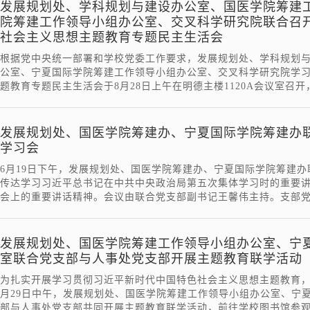
发展规划处、学科规划与建设办公室、国医学院筹建
院筹建工作领导小组办公室、交叉科学研究院联合召
社会主义思想主题教育专题民主生活会
根据党中央统一部署和学校党委工作要求，发展规划处、学科规划
公室、宁夏国际学院筹建工作领导小组办公室、交叉科学研究院学
题教育专题民主生活会于8月28日上午在明德主楼1120A会议室召开，
发展规划处、国医学院筹建办、宁夏国际学院筹建办联合
学习会
6月19日下午，发展规划处、国医学院筹建办、宁夏国际学院筹建办联
传达学习习近平总书记在中共中央政治局第五次集体学习时的重要
会上的重要讲话精神。会议由联合党支部副书记王馨伟主持。支部党员
发展规划处、国医学院筹建工作领导小组办公室、宁
室联合党支部与人事处党支部开展主题教育联学活动
​为扎实开展学习贯彻习近平新时代中国特色社会主义思想主题教育
月29日中午，发展规划处、国医学院筹建工作领导小组办公室、宁
部与人事处党支部共同开展主题教育联学活动，前往学校图书馆参观学